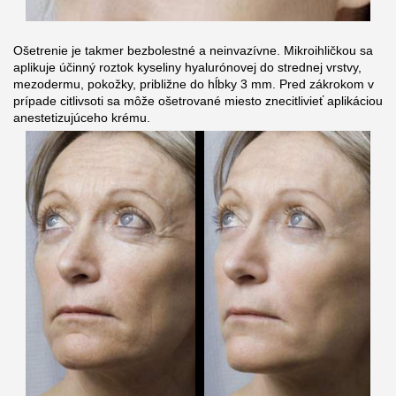
Ošetrenie je takmer bezbolestné a neinvazívne. Mikroihličkou sa
aplikuje účinný roztok kyseliny hyalurónovej do strednej vrstvy,
mezodermu, pokožky, približne do hĺbky 3 mm. Pred zákrokom v
prípade citlivsoti sa môže ošetrované miesto znecitlivieť aplikáciou
anestetizujúceho krému.