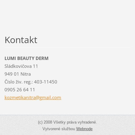
Kontakt
LUMI BEAUTY DERM
Sládkovičova 11
949 01 Nitra
Číslo živ. reg.: 403-11450
0905 26 64 11
kozmetik
anitra@g
mail.com
(c) 2008 Všetky práva vyhradené.
Vytvorené službou
Webnode